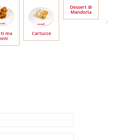
Dessert di
Fiordarancio
Mandorla
tti ma
Cartucce
uoni