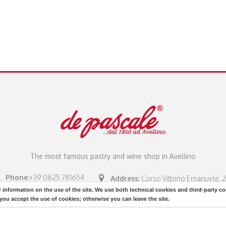
The most famous pastry and wine shop in Avellino
Phone:
+39 0825 781654
Address:
Corso Vittorio Emanuele, 
r information on the use of the site. We use both technical cookies and third-party
Fax:
+39 0825 281476
Avellino, AV 83100, ITALIA
ou accept the use of cookies; otherwise you can leave the site.
PIVA:
01867500645
Email:
info@depascale.it