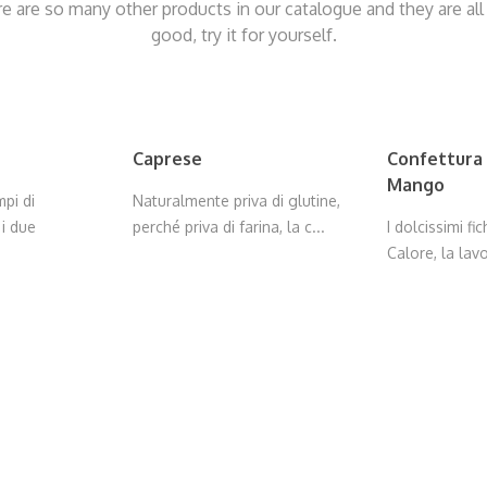
e are so many other products in our catalogue and they are all
good, try it for yourself.
Caprese
Confettura d
Mango
mpi di
Naturalmente priva di glutine,
 i due
perché priva di farina, la c...
I dolcissimi fi
Calore, la lavo